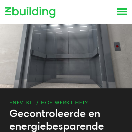
ENEV-KIT
/
HOE WERKT HET?
Gecontroleerde en
energiebesparende